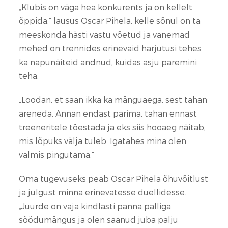
„Klubis on väga hea konkurents ja on kellelt
õppida,“ lausus Oscar Pihela, kelle sõnul on ta
meeskonda hästi vastu võetud ja vanemad
mehed on trennides erinevaid harjutusi tehes
ka näpunäiteid andnud, kuidas asju paremini
teha.
„Loodan, et saan ikka ka mänguaega, sest tahan
areneda. Annan endast parima, tahan ennast
treeneritele tõestada ja eks siis hooaeg näitab,
mis lõpuks välja tuleb. Igatahes mina olen
valmis pingutama.“
Oma tugevuseks peab Oscar Pihela õhuvõitlust
ja julgust minna erinevatesse duellidesse.
„Juurde on vaja kindlasti panna palliga
söödumängus ja olen saanud juba palju