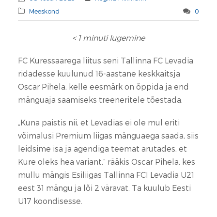
Meeskond
0
< 1
minuti lugemine
FC Kuressaarega liitus seni Tallinna FC Levadia
ridadesse kuulunud 16-aastane keskkaitsja
Oscar Pihela, kelle eesmärk on õppida ja end
mänguaja saamiseks treeneritele tõestada.
„Kuna paistis nii, et Levadias ei ole mul eriti
võimalusi Premium liigas mänguaega saada, siis
leidsime isa ja agendiga teemat arutades, et
Kure oleks hea variant,“ rääkis Oscar Pihela, kes
mullu mängis Esiliigas Tallinna FCI Levadia U21
eest 31 mängu ja lõi 2 väravat. Ta kuulub Eesti
U17 koondisesse.