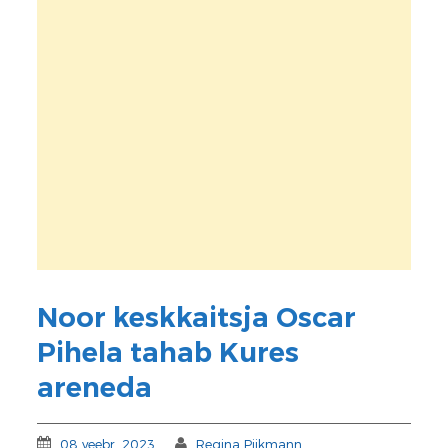
Noor keskkaitsja Oscar
Pihela tahab Kures
areneda
08 veebr. 2023
Regina Piikmann