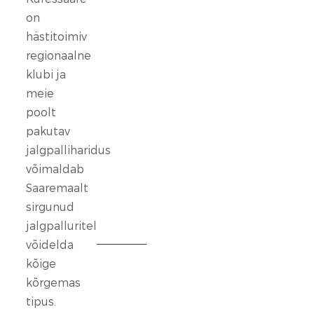
seisab
on
kindlalt
hästitoimiv
nende
regionaalne
selja
klubi ja
taga,
meie
kes
poolt
ennast
vaigistada
pakutav
ei
jalgpalliharidus
lase.
võimaldab
Saaremaalt
13
sirgunud
veebr.
jalgpalluritel
2026
võidelda
kõige
FC
Kuressaare
kõrgemas
ründeliin
tipus.
sai