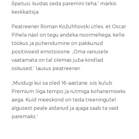
õpetusi, kuidas seda paremini teha,“ märkis
keskkaitsja.
Peatreener Roman Kožuhhovski ütles, et Oscar
Pihela näol on tegu andeka noormehega, kelle
töökus ja pühendumine on pakkunud
positiivseid emotsioone. „Oma vanusele
vaatamata on tal olemas juba kindlad
oskused,“ lausus peatreener.
„Muidugi kui sa oled 16-aastane, siis kulub
Premium liiga tempo ja rütmiga kohanemiseks
aega. Kuid meeskond on teda treeningutel
algusest peale aidanud ja ajaga saab ta vaid
paremaks.“