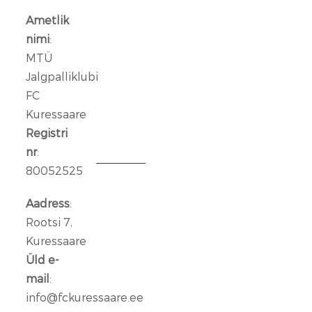
täiendust:
Ametlik
meeskonnaga
nimi
:
liitus
MTÜ
Rasmus
Jalgpalliklubi
Talu
FC
Kuressaare
14
jaan.
Registri
2026
nr
:
80052525
Aleksander
Iljin
Aadress
:
lahkub
Rootsi 7,
FC
Kuressaare
Kuressaare
Üld e-
meeskonnast
mail
:
info@fckuressaare.ee
06