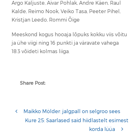
Argo Kaljuste, Aivar Pohlak, Andre Käen, Raul
Kalde, Reimo Nook, Veiko Tasa, Peeter Pihel,
Kristjan Leedo, Rommi Õige
Meeskond kogus hooaja lõpuks kokku viis võitu
ja ühe viigi ning 16 punkti ja väravate vahega
18:3 võideti kolmas liiga.
Share Post:
Maikko Mölder: jalgpall on selgroo sees
Kure 25: Saarlased said hiidlastelt esimest
korda lüüa