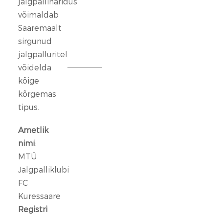
jalgpalliharidus
lase.
võimaldab
Saaremaalt
13
sirgunud
veebr.
jalgpalluritel
2026
võidelda
kõige
FC
Kuressaare
kõrgemas
ründeliin
tipus.
sai
täiendust:
Ametlik
meeskonnaga
nimi
:
liitus
MTÜ
Rasmus
Jalgpalliklubi
Talu
FC
Kuressaare
14
jaan.
Registri
2026