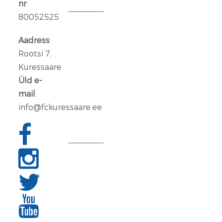
nr
:
80052525
Aleksander
Iljin
Aadress
:
lahkub
Rootsi 7,
FC
Kuressaare
Kuressaare
Üld e-
meeskonnast
mail
:
info@fckuressaare.ee
06
jaan.
2026