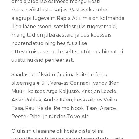
oma ajaloolise esimese mängu Eesti
meistrivõistluste sarjas. Vastaseks kohe
alagrupi tugevaim Rapla Atli, mis on kolmanda
liiga lääne tsooni satsidest üks tugevamaid,
mängitud on juba aastaid ja uus koosseis
noorendatud ning hea füüsilise
ettevalmistusega. Ilmselt seetõtt alahinnatigi
uustulnukaid perifeeriast.
Saarlased läksid mängima kaitsemängu
skeemiga 4-5-1. Väravas Gennadi Ivanov (Ken
Müür), kaitses Argo Kaljuste, Kristjan Leedo,
Aivar Pohlak, Andre Käen, keskkaitses Veiko
Tasa, Raul Kalde, Reimo Nook, Taavi Azarov,
Peeter Pihel ja ründes Toivo Alt.
Olulisim ülesanne oli hoida distsipliini