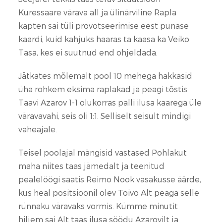
Kuressaare värava all ja ülinärviline Rapla
kapten sai tüli provotseerimise eest punase
kaardi, kuid kahjuks haaras ta kaasa ka Veiko
Tasa, kes ei suutnud end ohjeldada.
Jätkates mõlemalt pool 10 mehega hakkasid
üha rohkem eksima raplakad ja peagi tõstis
Taavi Azarov 1-1 olukorras palli ilusa kaarega üle
väravavahi, seis oli 1:1. Selliselt seisult mindigi
vaheajale.
Teisel poolajal mängisid vastased Pohlakut
maha niites taas jämedalt ja teenitud
pealelöögi saatis Reimo Nook vasakusse äärde,
kus heal positsioonil olev Toivo Alt peaga selle
rünnaku väravaks vormis. Kümme minutit
hiljem sai Alt taas ilusa söödu Azarovilt ja