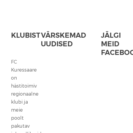
KLUBIST
VÄRSKEMAD
JÄLGI
UUDISED
MEID
FACEBOO
FC
FC
Kuressaare
Kuressaare
seisab
on
kindlalt
hästitoimiv
nende
regionaalne
selja
klubi ja
taga,
meie
kes
poolt
ennast
vaigistada
pakutav
ei