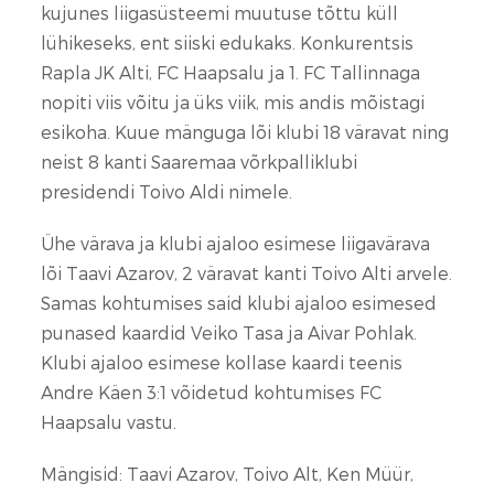
kujunes liigasüsteemi muutuse tõttu küll
lühikeseks, ent siiski edukaks. Konkurentsis
Rapla JK Alti, FC Haapsalu ja 1. FC Tallinnaga
nopiti viis võitu ja üks viik, mis andis mõistagi
esikoha. Kuue mänguga lõi klubi 18 väravat ning
neist 8 kanti Saaremaa võrkpalliklubi
presidendi Toivo Aldi nimele.
Ühe värava ja klubi ajaloo esimese liigavärava
lõi Taavi Azarov, 2 väravat kanti Toivo Alti arvele.
Samas kohtumises said klubi ajaloo esimesed
punased kaardid Veiko Tasa ja Aivar Pohlak.
Klubi ajaloo esimese kollase kaardi teenis
Andre Käen 3:1 võidetud kohtumises FC
Haapsalu vastu.
Mängisid: Taavi Azarov, Toivo Alt, Ken Müür,