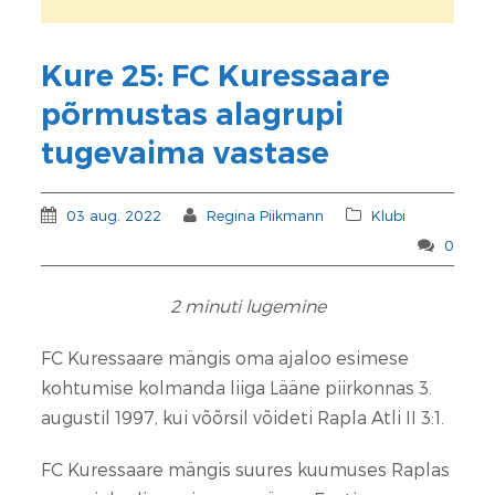
Kure 25: FC Kuressaare
põrmustas alagrupi
tugevaima vastase
03 aug. 2022
Regina Piikmann
Klubi
0
2
minuti lugemine
FC Kuressaare mängis oma ajaloo esimese
kohtumise kolmanda liiga Lääne piirkonnas 3.
augustil 1997, kui võõrsil võideti Rapla Atli II 3:1.
FC Kuressaare mängis suures kuumuses Raplas