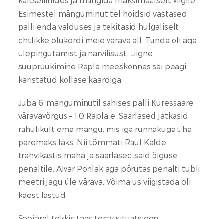
kaitseliinides ja mängida maksimaalselt viigile.
Esimestel mänguminutitel hoidsid vastased
palli enda valduses ja tekitasid hulgaliselt
ohtlikke olukordi meie värava all. Tunda oli aga
ülepingutamist ja närvilisust. Liigne
suupruukimine Rapla meeskonnas sai peagi
karistatud kollase kaardiga.
Juba 6. mänguminutil sahises palli Kuressaare
väravavõrgus – 1:0 Raplale. Saarlased jätkasid
rahulikult oma mängu, mis iga rünnakuga üha
paremaks läks. Nii tõmmati Raul Kalde
trahvikastis maha ja saarlased said õiguse
penaltile. Aivar Pohlak aga põrutas penalti tubli
meetri jagu üle värava. Võimalus viigistada oli
käest lastud.
Seejärel tekkis taas terav situatsioon