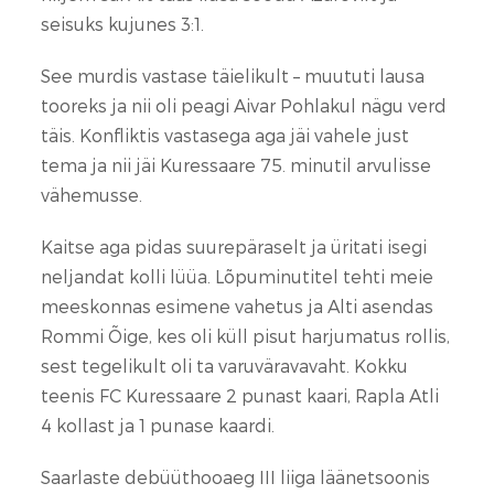
seisuks kujunes 3:1.
See murdis vastase täielikult – muututi lausa
tooreks ja nii oli peagi Aivar Pohlakul nägu verd
täis. Konfliktis vastasega aga jäi vahele just
tema ja nii jäi Kuressaare 75. minutil arvulisse
vähemusse.
Kaitse aga pidas suurepäraselt ja üritati isegi
neljandat kolli lüüa. Lõpuminutitel tehti meie
meeskonnas esimene vahetus ja Alti asendas
Rommi Õige, kes oli küll pisut harjumatus rollis,
sest tegelikult oli ta varuväravavaht. Kokku
teenis FC Kuressaare 2 punast kaari, Rapla Atli
4 kollast ja 1 punase kaardi.
Saarlaste debüüthooaeg III liiga läänetsoonis