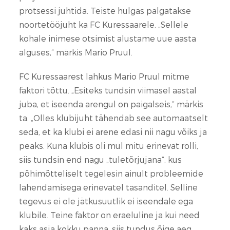
protsessi juhtida. Teiste hulgas palgatakse
noortetööjuht ka FC Kuressaarele. „Sellele
kohale inimese otsimist alustame uue aasta
alguses,“ märkis Mario Pruul.
FC Kuressaarest lahkus Mario Pruul mitme
faktori tõttu. „Esiteks tundsin viimasel aastal
juba, et iseenda arengul on paigalseis,“ märkis
ta. „Olles klubijuht tähendab see automaatselt
seda, et ka klubi ei arene edasi nii nagu võiks ja
peaks. Kuna klubis oli mul mitu erinevat rolli,
siis tundsin end nagu „tuletõrjujana“, kus
põhimõtteliselt tegelesin ainult probleemide
lahendamisega erinevatel tasanditel. Selline
tegevus ei ole jätkusuutlik ei iseendale ega
klubile. Teine faktor on eraeluline ja kui need
kaks asja kokku panna, siis tundus õige aeg