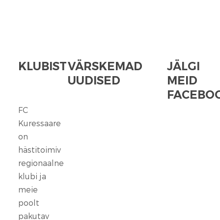
KLUBIST
VÄRSKEMAD
JÄLGI
UUDISED
MEID
FACEBOO
FC
FC
Kuressaare
Kuressaare
seisab
on
kindlalt
hästitoimiv
nende
regionaalne
selja
klubi ja
taga,
meie
kes
poolt
ennast
vaigistada
pakutav